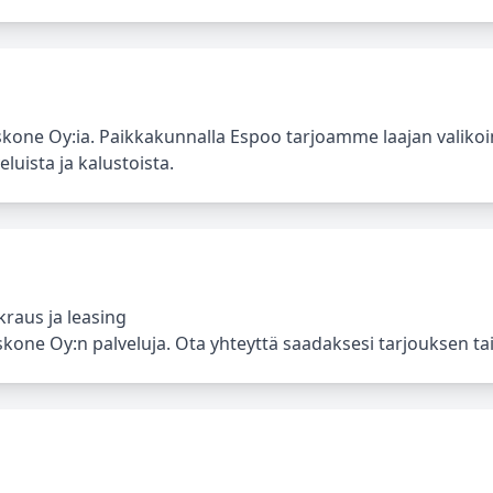
ne Oy:ia. Paikkakunnalla Espoo tarjoamme laajan valiko
eluista ja kalustoista.
raus ja leasing
ne Oy:n palveluja. Ota yhteyttä saadaksesi tarjouksen tai l