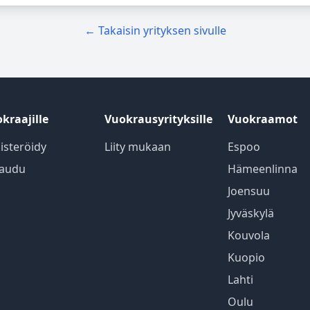
← Takaisin yrityksen sivulle
kraajille
Vuokrausyrityksille
Vuokraamot
isteröidy
Liity mukaan
Espoo
jaudu
Hämeenlinna
Joensuu
Jyväskylä
Kouvola
Kuopio
Lahti
Oulu