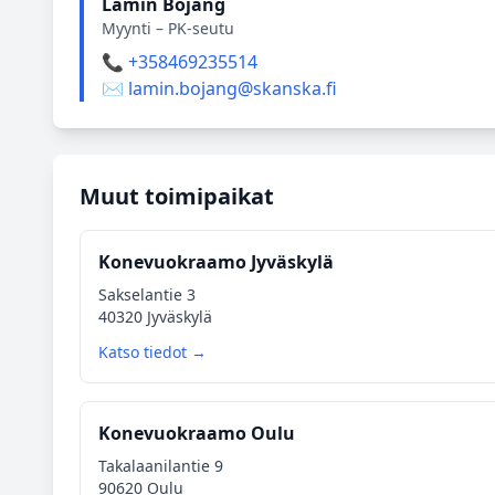
Lamin Bojang
Myynti – PK-seutu
📞 +358469235514
✉️ lamin.bojang@skanska.fi
Muut toimipaikat
Konevuokraamo Jyväskylä
Sakselantie 3
40320 Jyväskylä
Katso tiedot →
Konevuokraamo Oulu
Takalaanilantie 9
90620 Oulu