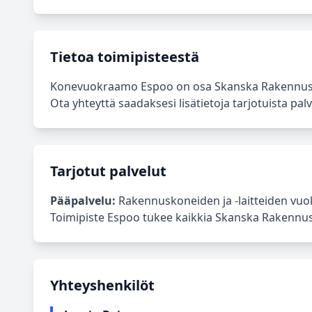
Tietoa toimipisteestä
Konevuokraamo Espoo on osa Skanska Rakennusko
Ota yhteyttä saadaksesi lisätietoja tarjotuista palv
Tarjotut palvelut
Pääpalvelu:
Rakennuskoneiden ja -laitteiden vuok
Toimipiste Espoo tukee kaikkia Skanska Rakennusko
Yhteyshenkilöt