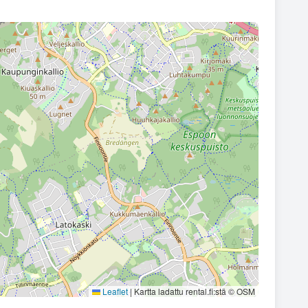
Leaflet
|
Kartta ladattu rental.fi:stä © OSM