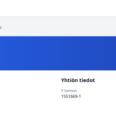
o
Yhtiön tiedot
Y-tunnus
1551669-1