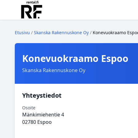
Etusivu
/
Skanska Rakennuskone Oy
/
Konevuokraamo Espo
Konevuokraamo Espoo
Skanska Rakennuskone Oy
Yhteystiedot
Osoite
Mänkimiehentie 4
02780 Espoo