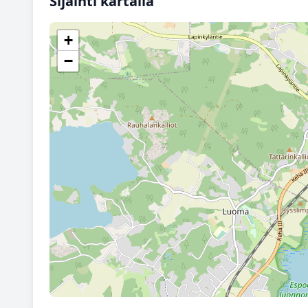
Sijainti kartalla
+
−