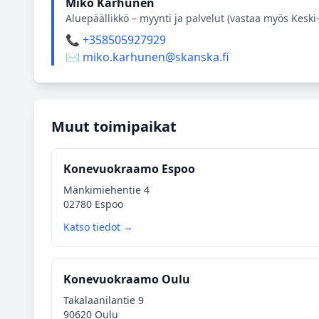
Miko Karhunen
Aluepäällikkö – myynti ja palvelut (vastaa myös Kesk
📞 +358505927929
✉️ miko.karhunen@skanska.fi
Muut toimipaikat
Konevuokraamo Espoo
Mänkimiehentie 4
02780 Espoo
Katso tiedot →
Konevuokraamo Oulu
Takalaanilantie 9
90620 Oulu