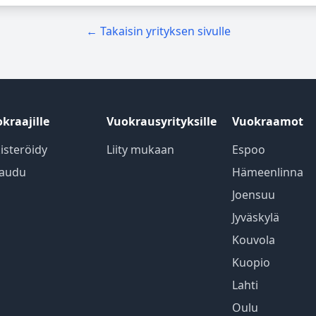
← Takaisin yrityksen sivulle
kraajille
Vuokrausyrityksille
Vuokraamot
isteröidy
Liity mukaan
Espoo
jaudu
Hämeenlinna
Joensuu
Jyväskylä
Kouvola
Kuopio
Lahti
Oulu