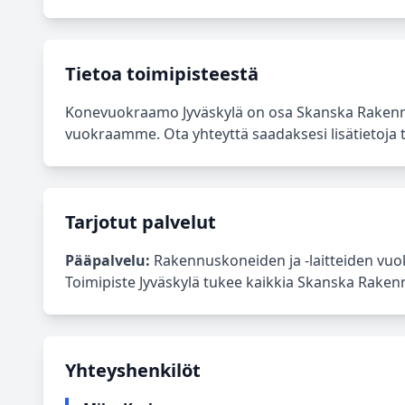
Tietoa toimipisteestä
Konevuokraamo Jyväskylä on osa Skanska Rakennu
vuokraamme. Ota yhteyttä saadaksesi lisätietoja ta
Tarjotut palvelut
Pääpalvelu:
Rakennuskoneiden ja -laitteiden vuok
Toimipiste Jyväskylä tukee kaikkia Skanska Rakennu
Yhteyshenkilöt