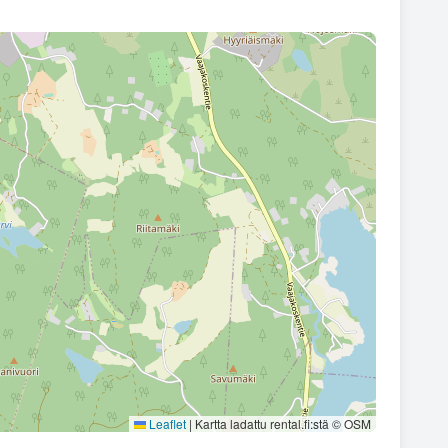
Leaflet
|
Kartta ladattu rental.fi:stä © OSM