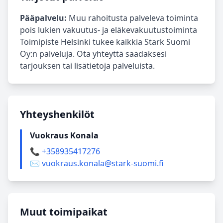
Pääpalvelu:
Muu rahoitusta palveleva toiminta
pois lukien vakuutus- ja eläkevakuutustoiminta
Toimipiste Helsinki tukee kaikkia Stark Suomi
Oy:n palveluja. Ota yhteyttä saadaksesi
tarjouksen tai lisätietoja palveluista.
Yhteyshenkilöt
Vuokraus Konala
📞 +358935417276
✉️ vuokraus.konala@stark-suomi.fi
Muut toimipaikat