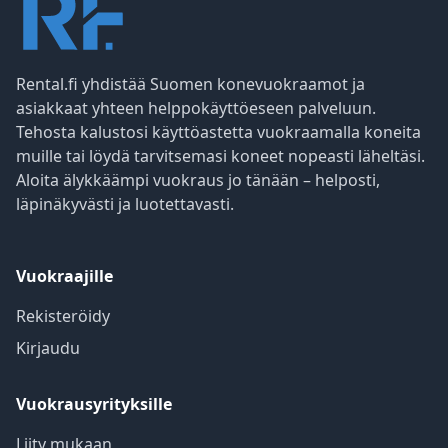
Rental.fi yhdistää Suomen konevuokraamot ja
asiakkaat yhteen helppokäyttöeseen palveluun.
Tehosta kalustosi käyttöastetta vuokraamalla koneita
muille tai löydä tarvitsemasi koneet nopeasti läheltäsi.
Aloita älykkäämpi vuokraus jo tänään – helposti,
läpinäkyvästi ja luotettavasti.
Vuokraajille
Rekisteröidy
Kirjaudu
Vuokrausyrityksille
Liity mukaan