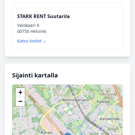
STARK RENT Suutarila
Valokaari 6
00750 Helsinki
Katso tiedot →
Sijainti kartalla
+
−