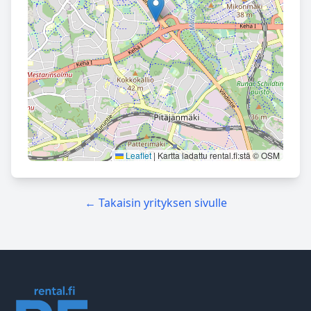
Leaflet
|
Kartta ladattu rental.fi:stä © OSM
← Takaisin yrityksen sivulle