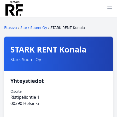
Ava
Etusivu
/
Stark Suomi Oy
/
STARK RENT Konala
STARK RENT Konala
Stark Suomi Oy
Yhteystiedot
Osoite
Ristipellontie 1
00390 Helsinki