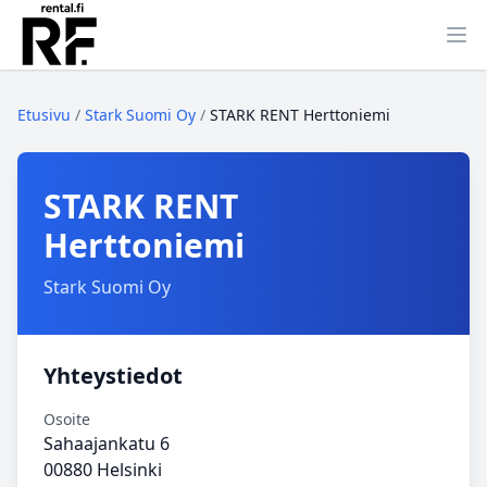
Ava
Etusivu
/
Stark Suomi Oy
/
STARK RENT Herttoniemi
STARK RENT
Herttoniemi
Stark Suomi Oy
Yhteystiedot
Osoite
Sahaajankatu 6
00880 Helsinki