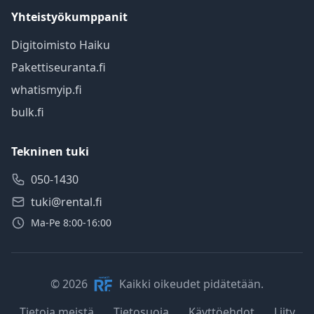
Yhteistyökumppanit
Digitoimisto Haiku
Pakettiseuranta.fi
whatismyip.fi
bulk.fi
Tekninen tuki
050-1430
tuki@rental.fi
Ma-Pe 8:00-16:00
© 2026
Kaikki oikeudet pidätetään.
Tietoja meistä
Tietosuoja
Käyttöehdot
Liity