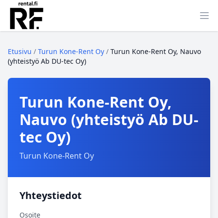
Ava
Etusivu
/
Turun Kone-Rent Oy
/
Turun Kone-Rent Oy, Nauvo
(yhteistyö Ab DU-tec Oy)
Turun Kone-Rent Oy,
Nauvo (yhteistyö Ab DU-
tec Oy)
Turun Kone-Rent Oy
Yhteystiedot
Osoite