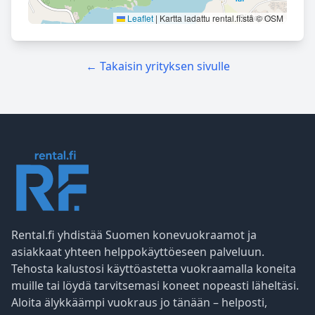
Leaflet
|
Kartta ladattu rental.fi:stä © OSM
← Takaisin yrityksen sivulle
Rental.fi yhdistää Suomen konevuokraamot ja
asiakkaat yhteen helppokäyttöeseen palveluun.
Tehosta kalustosi käyttöastetta vuokraamalla koneita
muille tai löydä tarvitsemasi koneet nopeasti läheltäsi.
Aloita älykkäämpi vuokraus jo tänään – helposti,