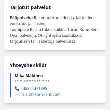
Tarjotut palvelut
Pääpalvelu:
Rakennuskoneiden ja -laitteiden
vuokraus ja leasing
Toimipiste Raisio tukee kaikkia Turun Kone-Rent
Oy:n palveluja. Ota yhteyttä saadaksesi
tarjouksen tai lisätietoja palveluista.
Yhteyshenkilöt
Mika Mäkinen
Toimipisteen esimies
📞 +35824371895
✉️ raisio@konerent.com