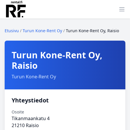
Ava
Etusivu
/
Turun Kone-Rent Oy
/
Turun Kone-Rent Oy, Raisio
Turun Kone-Rent Oy,
Raisio
Turun Kone-Rent Oy
Yhteystiedot
Osoite
Tikanmaankatu 4
21210 Raisio