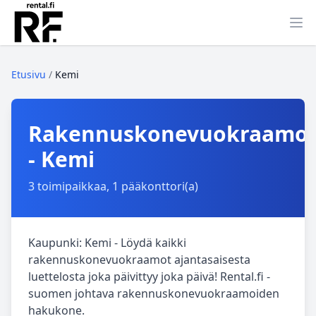
Ava
Etusivu
/
Kemi
Rakennuskonevuokraamo
- Kemi
3 toimipaikkaa, 1 pääkonttori(a)
Kaupunki: Kemi - Löydä kaikki
rakennuskonevuokraamot ajantasaisesta
luettelosta joka päivittyy joka päivä! Rental.fi -
suomen johtava rakennuskonevuokraamoiden
hakukone.