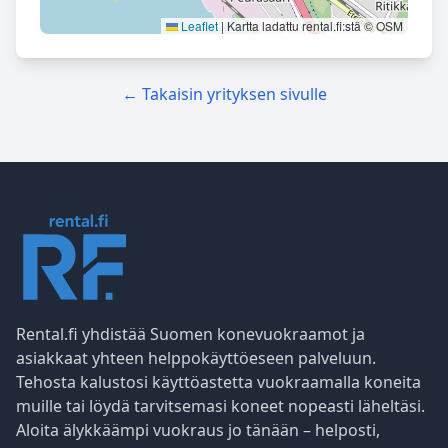
Leaflet
|
Kartta ladattu rental.fi:stä © OSM
← Takaisin yrityksen sivulle
Rental.fi yhdistää Suomen konevuokraamot ja
asiakkaat yhteen helppokäyttöeseen palveluun.
Tehosta kalustosi käyttöastetta vuokraamalla koneita
muille tai löydä tarvitsemasi koneet nopeasti läheltäsi.
Aloita älykkäämpi vuokraus jo tänään – helposti,