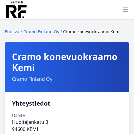
Ava
Etusivu
/
Cramo Finland Oy
/
Cramo konevuokraamo Kemi
Cramo konevuokraamo
Kemi
Cramo Finland Oy
Yhteystiedot
Osoite
Huoltajankatu 3
94600 KEMI