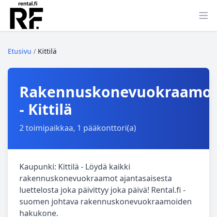
Ava
Etusivu
/
Kittilä
Rakennuskonevuokraamo
- Kittilä
2 toimipaikkaa, 1 pääkonttori(a)
Kaupunki: Kittilä - Löydä kaikki
rakennuskonevuokraamot ajantasaisesta
luettelosta joka päivittyy joka päivä! Rental.fi -
suomen johtava rakennuskonevuokraamoiden
hakukone.