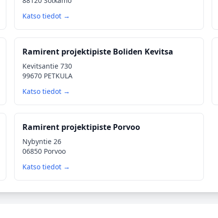
88120 Sotkamo
Katso tiedot →
Ramirent projektipiste Boliden Kevitsa
Kevitsantie 730
99670 PETKULA
Katso tiedot →
Ramirent projektipiste Porvoo
Nybyntie 26
06850 Porvoo
Katso tiedot →