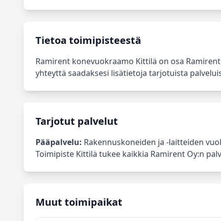
Tietoa toimipisteestä
Ramirent konevuokraamo Kittilä on osa Ramirent 
yhteyttä saadaksesi lisätietoja tarjotuista palveluis
Tarjotut palvelut
Pääpalvelu:
Rakennuskoneiden ja -laitteiden vuok
Toimipiste Kittilä tukee kaikkia Ramirent Oy:n palv
Muut toimipaikat