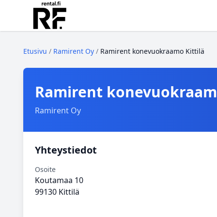
Etusivu
/
Ramirent Oy
/
Ramirent konevuokraamo Kittilä
Ramirent konevuokraamo
Ramirent Oy
Yhteystiedot
Osoite
Koutamaa 10
99130 Kittilä