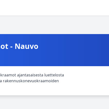
t - Nauvo
raamot ajantasaisesta luettelosta
htava rakennuskonevuokraamoiden