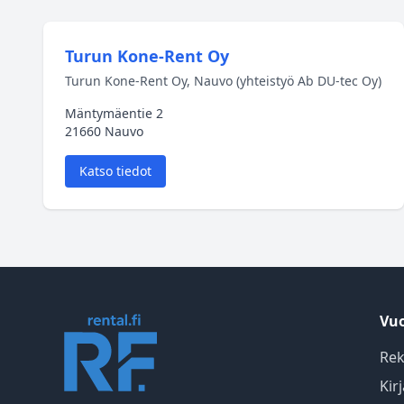
Turun Kone-Rent Oy
Turun Kone-Rent Oy, Nauvo (yhteistyö Ab DU-tec Oy)
Mäntymäentie 2
21660 Nauvo
Katso tiedot
Vuo
Rek
Kir