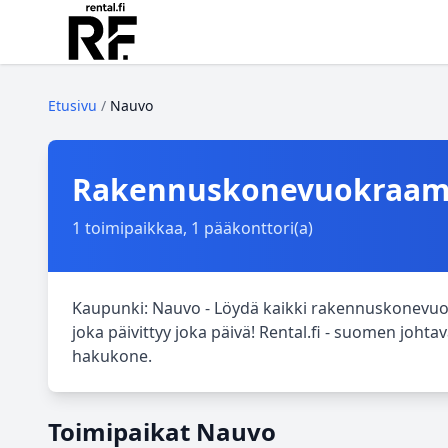
Etusivu
/
Nauvo
Rakennuskonevuokraamo
1 toimipaikkaa, 1 pääkonttori(a)
Kaupunki: Nauvo - Löydä kaikki rakennuskonevuok
joka päivittyy joka päivä! Rental.fi - suomen jo
hakukone.
Toimipaikat Nauvo