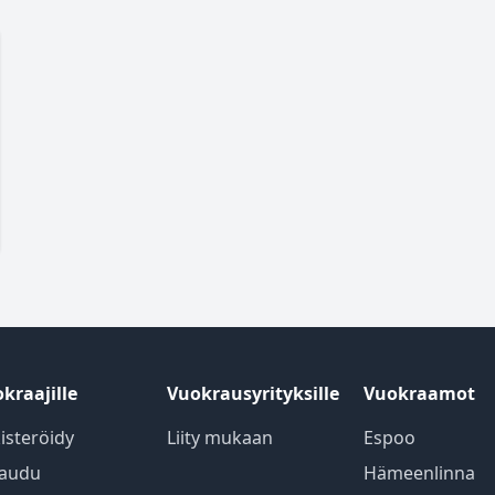
kraajille
Vuokrausyrityksille
Vuokraamot
isteröidy
Liity mukaan
Espoo
jaudu
Hämeenlinna