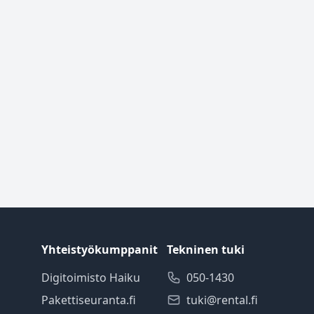
Yhteistyökumppanit
Tekninen tuki
Digitoimisto Haiku
050-1430
Pakettiseuranta.fi
tuki@rental.fi