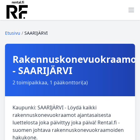
Ava
Etusivu
/
SAARIJÄRVI
Rakennuskonevuokraamo
- SAARIJÄRVI
2 toimipaikkaa, 1 pääkonttori(a)
Kaupunki: SAARIJÄRVI - Löydä kaikki
rakennuskonevuokraamot ajantasaisesta
luettelosta joka päivittyy joka päivä! Rental.fi -
suomen johtava rakennuskonevuokraamoiden
hakukone.