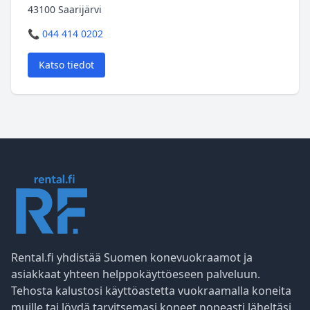
43100 Saarijärvi
📞 044 414 0202
Katso tiedot
Rental.fi yhdistää Suomen konevuokraamot ja
asiakkaat yhteen helppokäyttöeseen palveluun.
Tehosta kalustosi käyttöastetta vuokraamalla koneita
muille tai löydä tarvitsemasi koneet nopeasti läheltäsi.