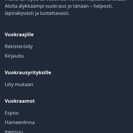
Aloita älykkäämpi vuokraus jo tänään – helposti,
läpinäkyvästi ja luotettavasti.
Vuokraajille
Rekisteröidy
Kirjaudu
Vuokrausyrityksille
Liity mukaan
Vuokraamot
Espoo
Hämeenlinna
Joensuu