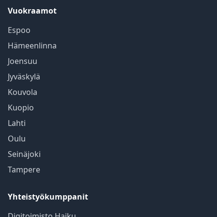
Vuokraamot
Espoo
Hämeenlinna
Joensuu
Jyväskylä
Kouvola
Kuopio
Lahti
Oulu
Seinäjoki
Tampere
Yhteistyökumppanit
Digitoimisto Haiku