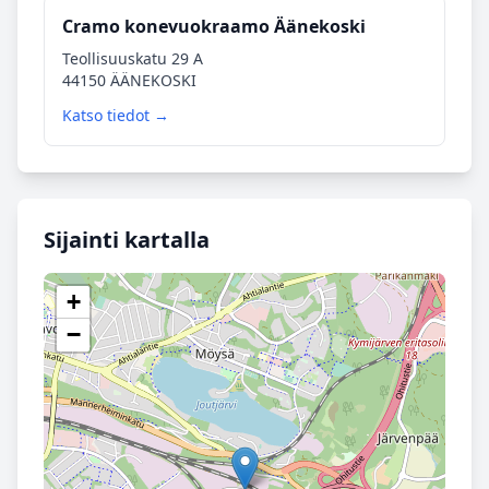
Cramo konevuokraamo Äänekoski
Teollisuuskatu 29 A
44150 ÄÄNEKOSKI
Katso tiedot →
Sijainti kartalla
+
−