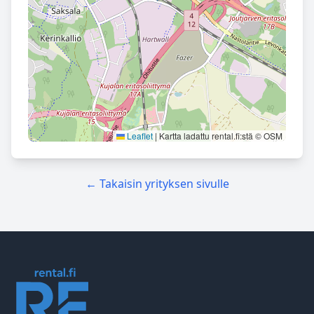
Leaflet
|
Kartta ladattu rental.fi:stä © OSM
← Takaisin yrityksen sivulle