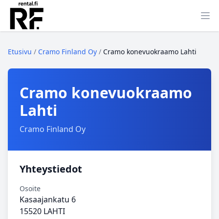
Ava
Etusivu
/
Cramo Finland Oy
/
Cramo konevuokraamo Lahti
Cramo konevuokraamo
Lahti
Cramo Finland Oy
Yhteystiedot
Osoite
Kasaajankatu 6
15520 LAHTI