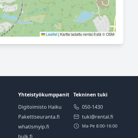
Leaflet
|
Kartta ladattu rental.fi:stä © OSM
Yhteistyökumppanit
Tekninen tuki
Digitoimisto Haiku
050-1430
Pakettiseuranta.fi
tuki@rental.fi
Ma-Pe 8:00-16:00
whatismyip.fi
bulk.fi