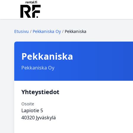
Etusivu
/
Pekkaniska Oy
/
Pekkaniska
Pekkaniska
Pekkaniska Oy
Yhteystiedot
Osoite
Lapiotie 5
40320 Jyväskylä