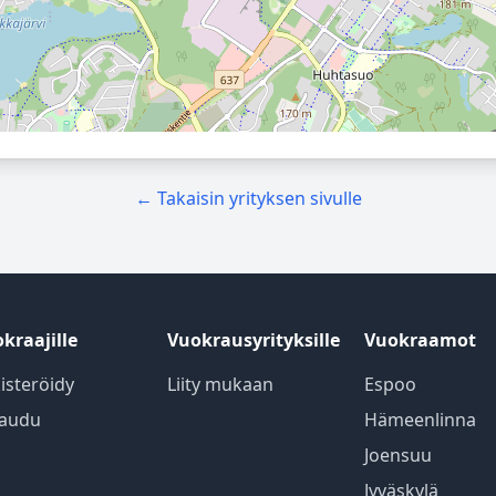
← Takaisin yrityksen sivulle
kraajille
Vuokrausyrityksille
Vuokraamot
isteröidy
Liity mukaan
Espoo
jaudu
Hämeenlinna
Joensuu
Jyväskylä