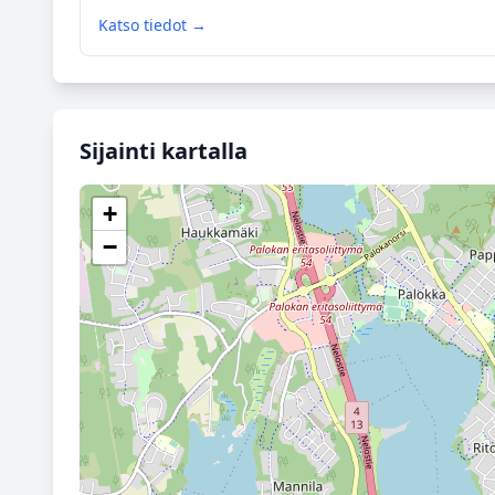
Katso tiedot →
Sijainti kartalla
+
−