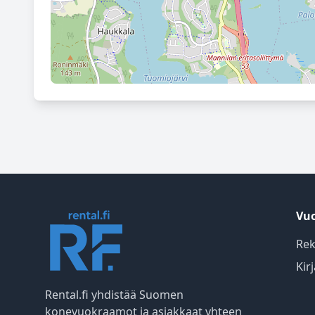
Vuo
Rek
Kir
Rental.fi yhdistää Suomen
konevuokraamot ja asiakkaat yhteen