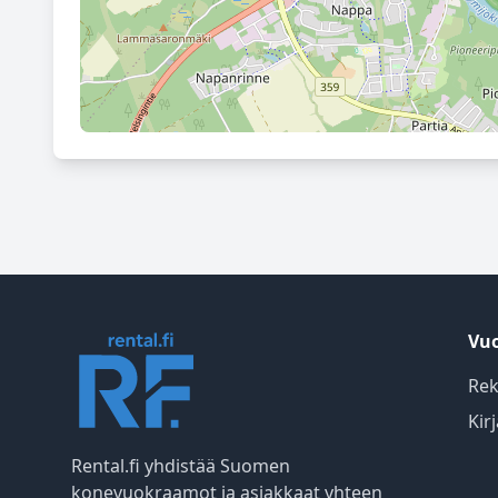
Vuo
Rek
Kir
Rental.fi yhdistää Suomen
konevuokraamot ja asiakkaat yhteen