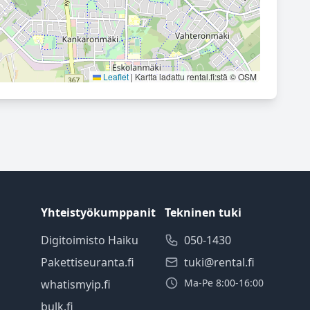
Leaflet
|
Kartta ladattu rental.fi:stä © OSM
Yhteistyökumppanit
Tekninen tuki
Digitoimisto Haiku
050-1430
Pakettiseuranta.fi
tuki@rental.fi
Ma-Pe 8:00-16:00
whatismyip.fi
bulk.fi