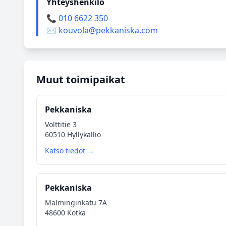
Yhteyshenkilö
📞 010 6622 350
✉️ kouvola@pekkaniska.com
Muut toimipaikat
Pekkaniska
Volttitie 3
60510 Hyllykallio
Katso tiedot →
Pekkaniska
Malminginkatu 7A
48600 Kotka