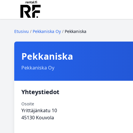
Etusivu
/
Pekkaniska Oy
/
Pekkaniska
Pekkaniska
Pekkaniska Oy
Yhteystiedot
Osoite
Yrittäjänkatu 10
45130 Kouvola