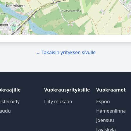
← Takaisin yrityksen sivulle
kraajille
Vuokrausyrityksille
Vuokraamot
isteröidy
Liity mukaan
Espoo
jaudu
Hämeenlinna
Joensuu
Jyväskylä