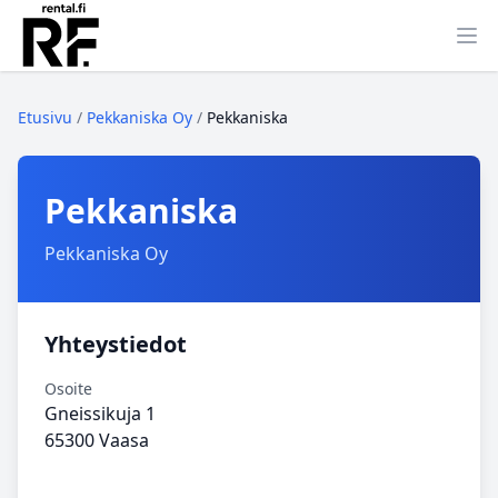
Ava
Etusivu
/
Pekkaniska Oy
/
Pekkaniska
Pekkaniska
Pekkaniska Oy
Yhteystiedot
Osoite
Gneissikuja 1
65300 Vaasa