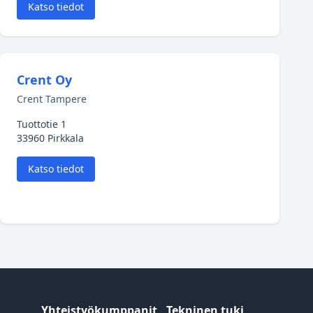
Katso tiedot
Crent Oy
Crent Tampere
Tuottotie 1
33960 Pirkkala
Katso tiedot
Yhteistyökumppanit
Tekninen tuki