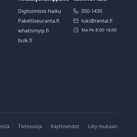
Digitoimisto Haiku
050-1430
Pakettiseuranta.fi
tuki@rental.fi
Ma-Pe 8:00-16:00
whatismyip.fi
bulk.fi
eistä
Tietosuoja
Käyttöehdot
Liity mukaan