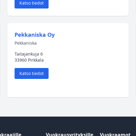
Katso tiedot
Pekkaniska Oy
Pekkaniska
Taitajankuja 6
33960 Pirkkala
Katso tiedot
kraajille
Vuokrausyrityksille
Vuokraamot