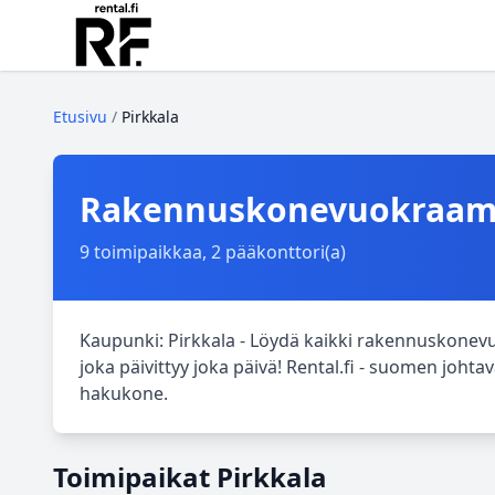
Etusivu
/
Pirkkala
Rakennuskonevuokraamot
9 toimipaikkaa, 2 pääkonttori(a)
Kaupunki: Pirkkala - Löydä kaikki rakennuskonev
joka päivittyy joka päivä! Rental.fi - suomen jo
hakukone.
Toimipaikat Pirkkala