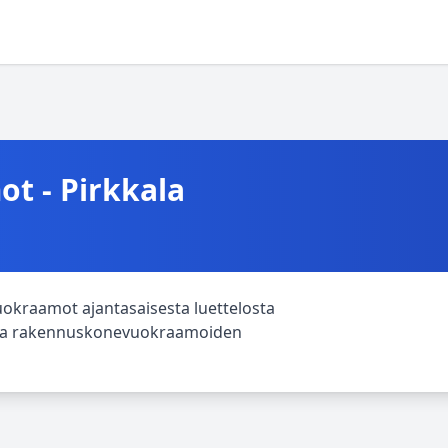
 - Pirkkala
uokraamot ajantasaisesta luettelosta
htava rakennuskonevuokraamoiden