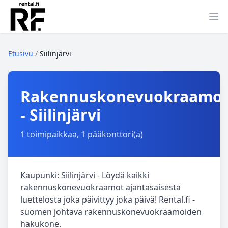
Ava
Etusivu
/
Siilinjärvi
Rakennuskonevuokraamo
- Siilinjärvi
1 toimipaikkaa, 1 pääkonttori(a)
Kaupunki: Siilinjärvi - Löydä kaikki
rakennuskonevuokraamot ajantasaisesta
luettelosta joka päivittyy joka päivä! Rental.fi -
suomen johtava rakennuskonevuokraamoiden
hakukone.