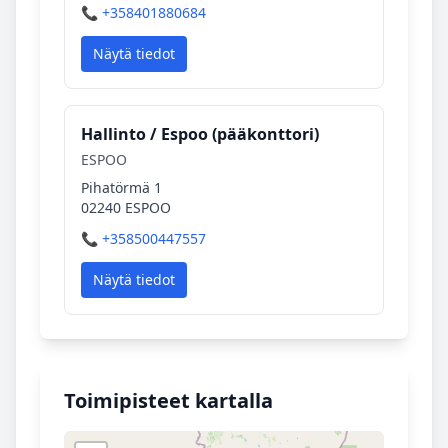
📞 +358401880684
Näytä tiedot
Hallinto / Espoo (pääkonttori)
ESPOO
Pihatörmä 1
02240 ESPOO
📞 +358500447557
Näytä tiedot
Toimipisteet kartalla