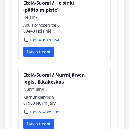
Etelä‑Suomi / Helsinki
(päätoimipiste)
Helsinki
Aku Korhosen tie 6
00440 Helsinki
📞 +358406878054
Näytä tiedot
Etelä‑Suomi / Nurmijärven
logistiikkakeskus
Nurmijärvi
Karhunkierros 8
01900 Nurmijärvi
📞 +358504389895
Näytä tiedot