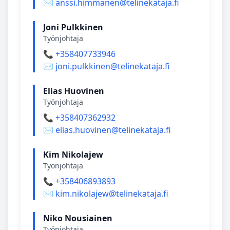
✉️ anssi.himmanen@telinekataja.fi
Joni Pulkkinen
Työnjohtaja
📞 +358407733946
✉️ joni.pulkkinen@telinekataja.fi
Elias Huovinen
Työnjohtaja
📞 +358407362932
✉️ elias.huovinen@telinekataja.fi
Kim Nikolajew
Työnjohtaja
📞 +358406893893
✉️ kim.nikolajew@telinekataja.fi
Niko Nousiainen
Työnjohtaja