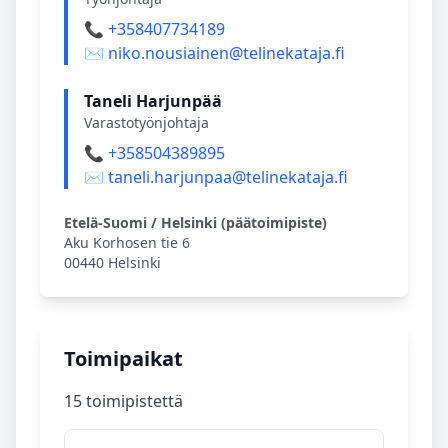
📞 +358407734189
✉️ niko.nousiainen@telinekataja.fi
Taneli Harjunpää
Varastotyönjohtaja
📞 +358504389895
✉️ taneli.harjunpaa@telinekataja.fi
Etelä‑Suomi / Helsinki (päätoimipiste)
Aku Korhosen tie 6
00440 Helsinki
Toimipaikat
15 toimipistettä