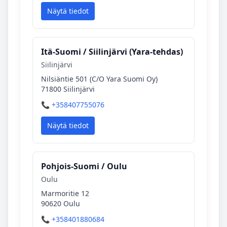
Näytä tiedot
Itä‑Suomi / Siilinjärvi (Yara‑tehdas)
Siilinjärvi
Nilsiäntie 501 (C/O Yara Suomi Oy)
71800 Siilinjärvi
📞 +358407755076
Näytä tiedot
Pohjois‑Suomi / Oulu
Oulu
Marmoritie 12
90620 Oulu
📞 +358401880684