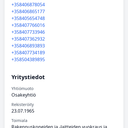
+358406878054
+358406865177
+358405654748
+358407766016
+358407733946
+358407362932
+358406893893
+358407734189
+358504389895
Yritystiedot
Yhtiömuoto
Osakeyhtiö
Rekisteröity
23.07.1965
Toimiala
Rakennuskoneiden ja -laitteiden vuokraus ja