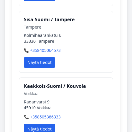
Sisä‑Suomi / Tampere
Tampere
Kolmihaarankatu 6
33330 Tampere
📞 +358405064573
Näytä tiedot
Kaakkois‑Suomi / Kouvola
Voikkaa
Radanvarsi 9
45910 Voikkaa
📞 +358505386333
Näytä tiedot