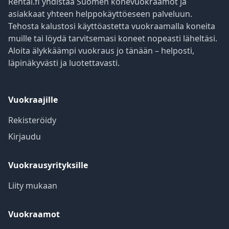
Rental.fi yhdistää Suomen konevuokraamot ja
asiakkaat yhteen helppokäyttöeseen palveluun.
Tehosta kalustosi käyttöastetta vuokraamalla koneita
muille tai löydä tarvitsemasi koneet nopeasti läheltäsi.
Aloita älykkäämpi vuokraus jo tänään – helposti,
läpinäkyvästi ja luotettavasti.
Vuokraajille
Rekisteröidy
Kirjaudu
Vuokrausyrityksille
Liity mukaan
Vuokraamot