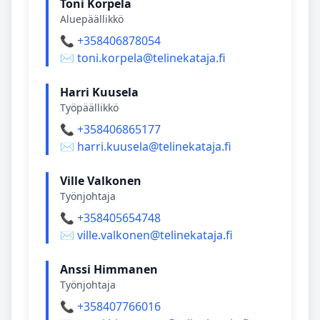
Toni Korpela
Aluepäällikkö
📞 +358406878054
✉️ toni.korpela@telinekataja.fi
Harri Kuusela
Työpäällikkö
📞 +358406865177
✉️ harri.kuusela@telinekataja.fi
Ville Valkonen
Työnjohtaja
📞 +358405654748
✉️ ville.valkonen@telinekataja.fi
Anssi Himmanen
Työnjohtaja
📞 +358407766016