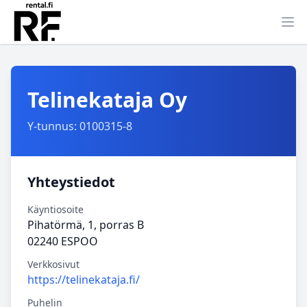
Ava
Telinekataja Oy
Y-tunnus: 0100315-8
Yhteystiedot
Käyntiosoite
Pihatörmä, 1, porras B
02240 ESPOO
Verkkosivut
https://telinekataja.fi/
Puhelin