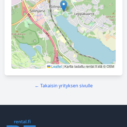
Leaflet
|
Kartta ladattu rental.fi:stä © OSM
← Takaisin yrityksen sivulle