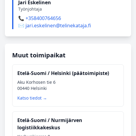
Jari Eskelinen
Työnjohtaja
📞 +358400764656
✉️ jari.eskelinen@telinekataja.fi
Muut toimipaikat
Etelä‑Suomi / Helsinki (päätoimipiste)
Aku Korhosen tie 6
00440 Helsinki
Katso tiedot →
Etelä‑Suomi / Nurmijärven
logistiikkakeskus