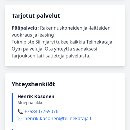
Tarjotut palvelut
Pääpalvelu:
Rakennuskoneiden ja -laitteiden
vuokraus ja leasing
Toimipiste Siilinjärvi tukee kaikkia Telinekataja
Oy:n palveluja. Ota yhteyttä saadaksesi
tarjouksen tai lisätietoja palveluista.
Yhteyshenkilöt
Henrik Kosonen
Aluepäällikkö
📞 +358407755076
✉️ henrik.kosonen@telinekataja.fi