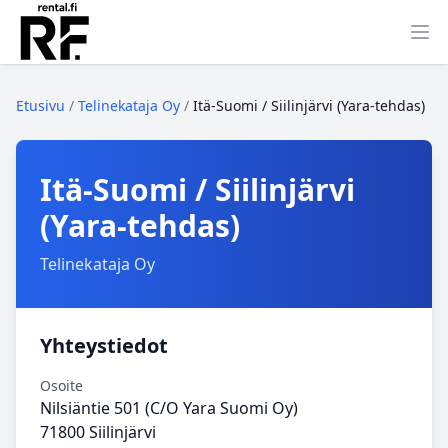
Ava
Etusivu
/
Telinekataja Oy
/
Itä‑Suomi / Siilinjärvi (Yara‑tehdas)
Itä‑Suomi / Siilinjärvi
(Yara‑tehdas)
Telinekataja Oy
Yhteystiedot
Osoite
Nilsiäntie 501 (C/O Yara Suomi Oy)
71800 Siilinjärvi