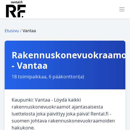
Ava
Etusivu
/
Vantaa
Rakennuskonevuokraamo
- Vantaa
18 toimipaikkaa, 6 pääkonttori(a)
Kaupunki: Vantaa - Löydä kaikki
rakennuskonevuokraamot ajantasaisesta
luettelosta joka päivittyy joka päivä! Rental.fi -
suomen johtava rakennuskonevuokraamoiden
hakukone.