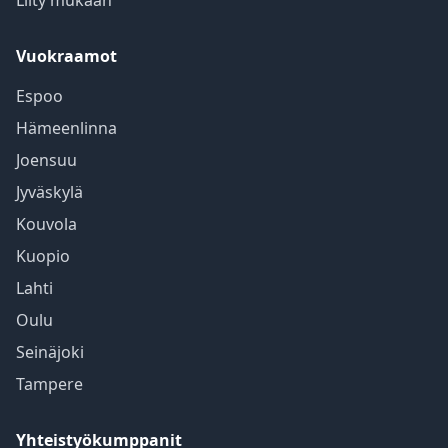
Liity mukaan
Vuokraamot
Espoo
Hämeenlinna
Joensuu
Jyväskylä
Kouvola
Kuopio
Lahti
Oulu
Seinäjoki
Tampere
Yhteistyökumppanit