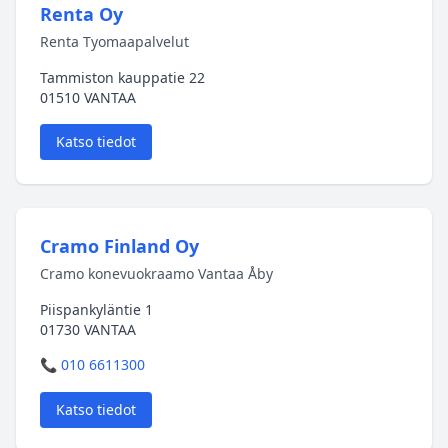
Renta Oy
Renta Tyomaapalvelut
Tammiston kauppatie 22
01510 VANTAA
Katso tiedot
Cramo Finland Oy
Cramo konevuokraamo Vantaa Åby
Piispankyläntie 1
01730 VANTAA
📞 010 6611300
Katso tiedot