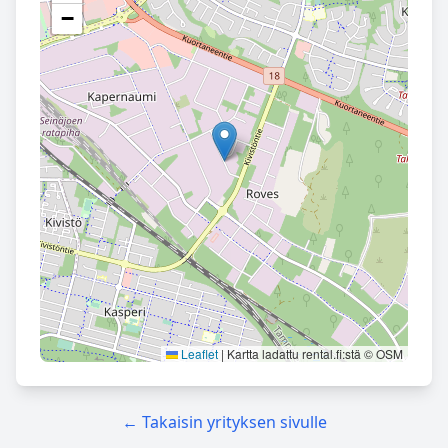
−
Leaflet
|
Kartta ladattu rental.fi:stä © OSM
← Takaisin yrityksen sivulle