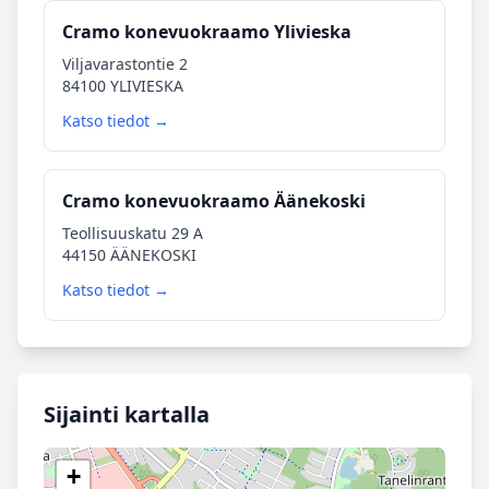
Cramo konevuokraamo Ylivieska
Viljavarastontie 2
84100 YLIVIESKA
Katso tiedot →
Cramo konevuokraamo Äänekoski
Teollisuuskatu 29 A
44150 ÄÄNEKOSKI
Katso tiedot →
Sijainti kartalla
+