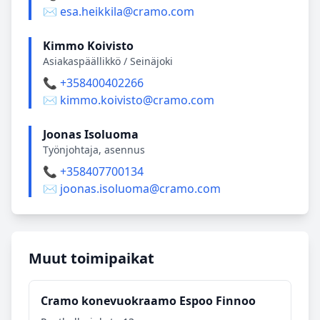
✉️ esa.heikkila@cramo.com
Kimmo Koivisto
Asiakaspäällikkö / Seinäjoki
📞 +358400402266
✉️ kimmo.koivisto@cramo.com
Joonas Isoluoma
Työnjohtaja, asennus
📞 +358407700134
✉️ joonas.isoluoma@cramo.com
Muut toimipaikat
Cramo konevuokraamo Espoo Finnoo