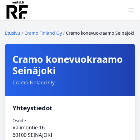
Ava
Etusivu
/
Cramo Finland Oy
/
Cramo konevuokraamo Seinäjoki
Cramo konevuokraamo
Seinäjoki
Cramo Finland Oy
Yhteystiedot
Osoite
Valimontie 16
60100 SEINÄJOKI