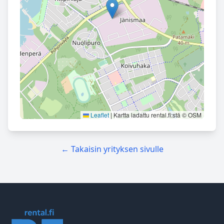
Leaflet
|
Kartta ladattu rental.fi:stä © OSM
← Takaisin yrityksen sivulle