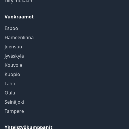
Liity mukaan
Vuokraamot
Espoo
Hämeenlinna
Joensuu
Jyväskylä
Kouvola
Kuopio
Lahti
Oulu
Seinäjoki
Tampere
Yhteistyökumppanit