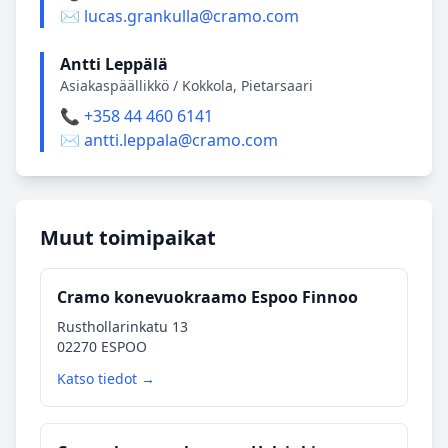
✉️ lucas.grankulla@cramo.com
Antti Leppälä
Asiakaspäällikkö / Kokkola, Pietarsaari
📞 +358 44 460 6141
✉️ antti.leppala@cramo.com
Muut toimipaikat
Cramo konevuokraamo Espoo Finnoo
Rusthollarinkatu 13
02270 ESPOO
Katso tiedot →