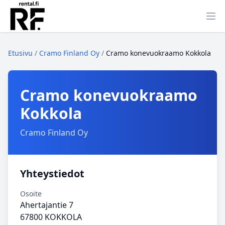
Ava
Etusivu
/
Cramo Finland Oy
/
Cramo konevuokraamo Kokkola
Cramo konevuokraamo
Kokkola
Cramo Finland Oy
Yhteystiedot
Osoite
Ahertajantie 7
67800 KOKKOLA