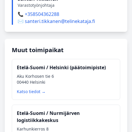
Varastotyönjohtaja
📞 +358504362288
✉️ santeri.tikkanen@telinekataja.fi
Muut toimipaikat
Etelä‑Suomi / Helsinki (päätoimipiste)
Aku Korhosen tie 6
00440 Helsinki
Katso tiedot →
Etelä‑Suomi / Nurmijärven
logistiikkakeskus
Karhunkierros 8