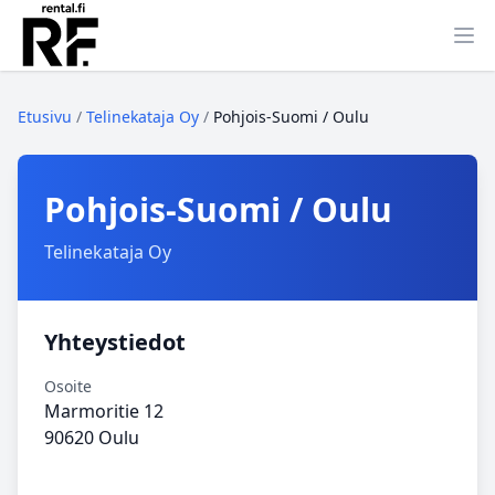
Ava
Etusivu
/
Telinekataja Oy
/
Pohjois‑Suomi / Oulu
Pohjois‑Suomi / Oulu
Telinekataja Oy
Yhteystiedot
Osoite
Marmoritie 12
90620 Oulu