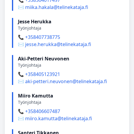
📞 +358504017497
✉️ miika.hakala@telinekataja.fi
Jesse Herukka
Työnjohtaja
📞 +358407738775
✉️ jesse.herukka@telinekataja.fi
Aki‑Petteri Neuvonen
Työnjohtaja
📞 +358405123921
✉️ aki-petteri.neuvonen@telinekataja.fi
Miiro Kamutta
Työnjohtaja
📞 +358406607487
✉️ miiro.kamutta@telinekataja.fi
Santeri Tikkanen