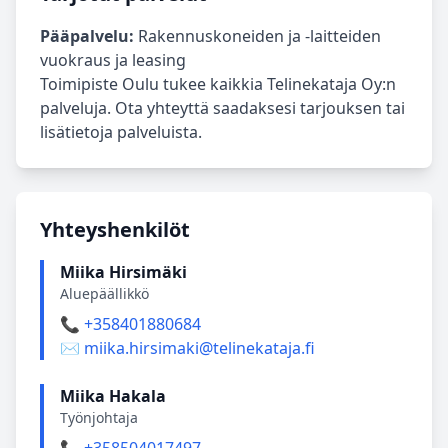
Pääpalvelu:
Rakennuskoneiden ja -laitteiden
vuokraus ja leasing
Toimipiste Oulu tukee kaikkia Telinekataja Oy:n
palveluja. Ota yhteyttä saadaksesi tarjouksen tai
lisätietoja palveluista.
Yhteyshenkilöt
Miika Hirsimäki
Aluepäällikkö
📞 +358401880684
✉️ miika.hirsimaki@telinekataja.fi
Miika Hakala
Työnjohtaja