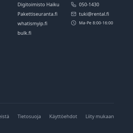
Digitoimisto Haiku
050-1430
Pakettiseuranta.fi
tuki@rental.fi
Ma-Pe 8:00-16:00
whatismyip.fi
bulk.fi
eistä
Tietosuoja
Käyttöehdot
Liity mukaan