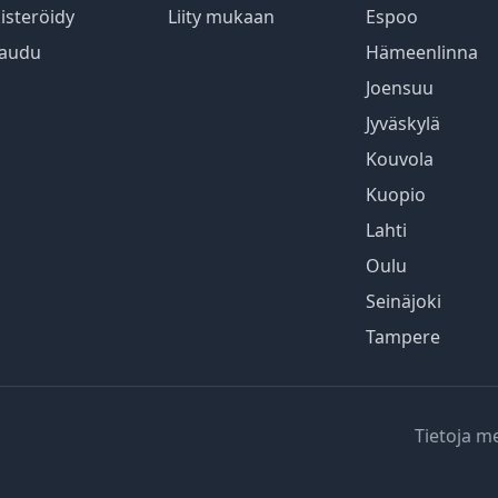
isteröidy
Liity mukaan
Espoo
jaudu
Hämeenlinna
Joensuu
Jyväskylä
Kouvola
Kuopio
Lahti
Oulu
Seinäjoki
Tampere
Tietoja m