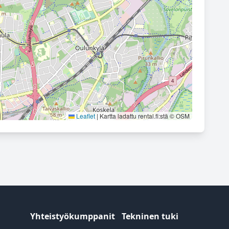
Leaflet
|
Kartta ladattu rental.fi:stä © OSM
Yhteistyökumppanit
Tekninen tuki