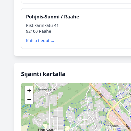
Pohjois‑Suomi / Raahe
Ristikarinkatu 41
92100 Raahe
Katso tiedot →
Sijainti kartalla
+
−