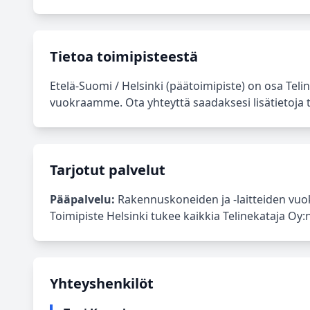
Tietoa toimipisteestä
Etelä‑Suomi / Helsinki (päätoimipiste) on osa Tel
vuokraamme. Ota yhteyttä saadaksesi lisätietoja ta
Tarjotut palvelut
Pääpalvelu:
Rakennuskoneiden ja -laitteiden vuok
Toimipiste Helsinki tukee kaikkia Telinekataja Oy:n
Yhteyshenkilöt