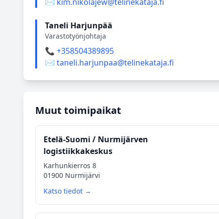
✉️ kim.nikolajew@telinekataja.fi
Taneli Harjunpää
Varastotyönjohtaja
📞 +358504389895
✉️ taneli.harjunpaa@telinekataja.fi
Muut toimipaikat
Etelä‑Suomi / Nurmijärven
logistiikkakeskus
Karhunkierros 8
01900 Nurmijärvi
Katso tiedot →