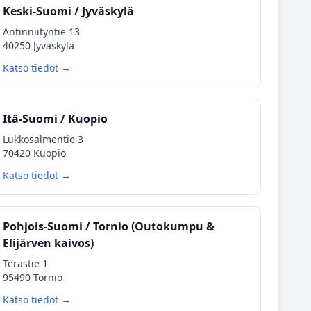
Keski‑Suomi / Jyväskylä
Antinniityntie 13
40250 Jyväskylä
Katso tiedot →
Itä‑Suomi / Kuopio
Lukkosalmentie 3
70420 Kuopio
Katso tiedot →
Pohjois‑Suomi / Tornio (Outokumpu &
Elijärven kaivos)
Terästie 1
95490 Tornio
Katso tiedot →