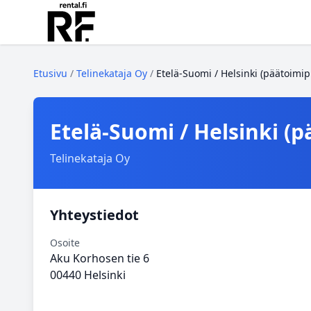
Etusivu
/
Telinekataja Oy
/
Etelä‑Suomi / Helsinki (päätoimip
Etelä‑Suomi / Helsinki (p
Telinekataja Oy
Yhteystiedot
Osoite
Aku Korhosen tie 6
00440 Helsinki