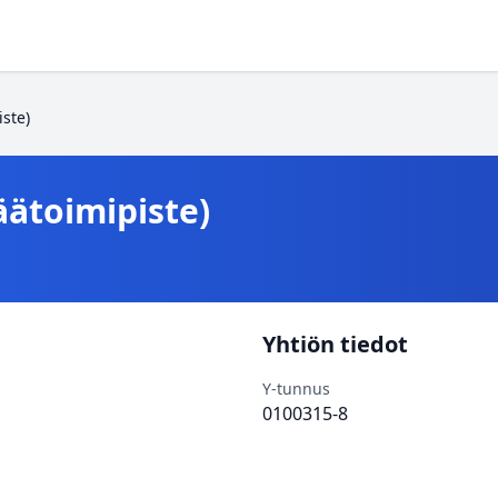
iste)
äätoimipiste)
Yhtiön tiedot
Y-tunnus
0100315-8