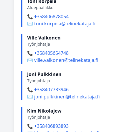
Toni Korpela
Aluepäällikkö
📞 +358406878054
✉️ toni.korpela@telinekataja.fi
Ville Valkonen
Työnjohtaja
📞 +358405654748
✉️ ville.valkonen@telinekataja.fi
Joni Pulkkinen
Työnjohtaja
📞 +358407733946
✉️ joni.pulkkinen@telinekataja.fi
Kim Nikolajew
Työnjohtaja
📞 +358406893893