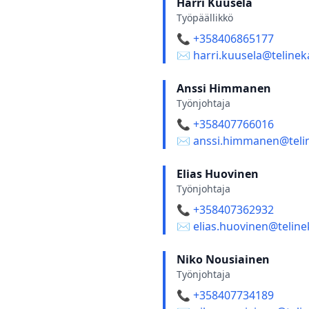
Harri Kuusela
Työpäällikkö
📞 +358406865177
✉️ harri.kuusela@telineka
Anssi Himmanen
Työnjohtaja
📞 +358407766016
✉️ anssi.himmanen@telin
Elias Huovinen
Työnjohtaja
📞 +358407362932
✉️ elias.huovinen@telinek
Niko Nousiainen
Työnjohtaja
📞 +358407734189