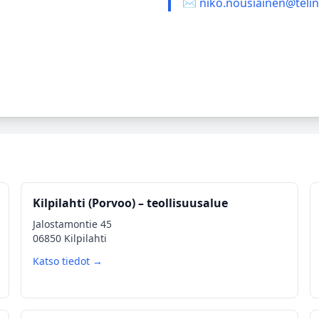
✉️ niko.nousiainen@teline
Kilpilahti (Porvoo) – teollisuusalue
Jalostamontie 45
06850 Kilpilahti
Katso tiedot →