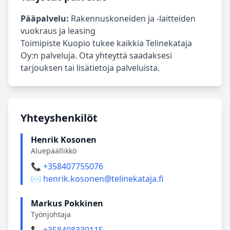
Pääpalvelu:
Rakennuskoneiden ja -laitteiden
vuokraus ja leasing
Toimipiste Kuopio tukee kaikkia Telinekataja
Oy:n palveluja. Ota yhteyttä saadaksesi
tarjouksen tai lisätietoja palveluista.
Yhteyshenkilöt
Henrik Kosonen
Aluepäällikkö
📞 +358407755076
✉️ henrik.kosonen@telinekataja.fi
Markus Pokkinen
Työnjohtaja