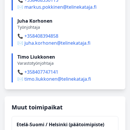
📞 +358408330115
✉️ markus.pokkinen@telinekataja.fi
Juha Korhonen
Työnjohtaja
📞 +358408394858
✉️ juha.korhonen@telinekataja.fi
Timo Liukkonen
Varastotyönjohtaja
📞 +358407747141
✉️ timo.liukkonen@telinekataja.fi
Muut toimipaikat
Etelä‑Suomi / Helsinki (päätoimipiste)