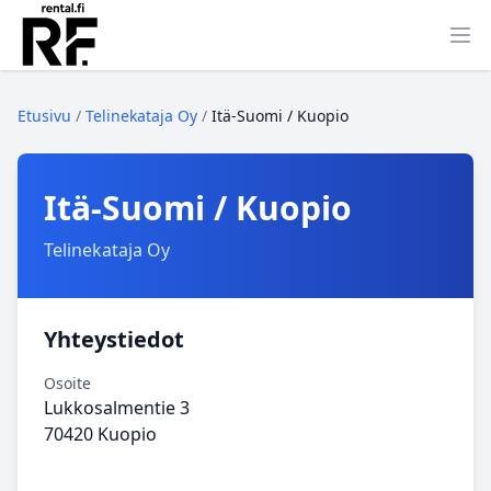
Ava
Etusivu
/
Telinekataja Oy
/
Itä‑Suomi / Kuopio
Itä‑Suomi / Kuopio
Telinekataja Oy
Yhteystiedot
Osoite
Lukkosalmentie 3
70420 Kuopio