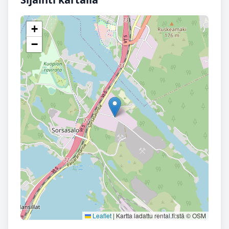
+
−
Leaflet
|
Kartta ladattu rental.fi:stä © OSM