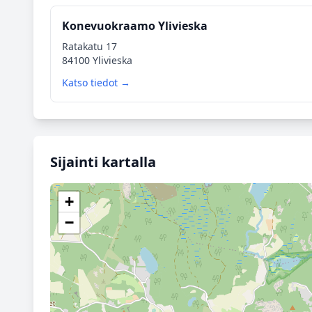
Konevuokraamo Ylivieska
Ratakatu 17
84100 Ylivieska
Katso tiedot →
Sijainti kartalla
+
−