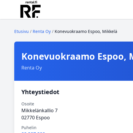
Etusivu
/
Renta Oy
/
Konevuokraamo Espoo, Mikkelä
Konevuokraamo Espoo, 
Renta Oy
Yhteystiedot
Osoite
Mikkelänkallio 7
02770 Espoo
Puhelin