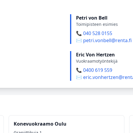
Petri von Bell
Toimipisteen esimies
📞 040 528 0155
✉️ petri.vonbell@renta.fi
Eric Von Hertzen
Vuokraamotyöntekijä
📞 0400 619 559
✉️ eric.vonhertzen@renta
Konevuokraamo Oulu
Graniittikuja 1