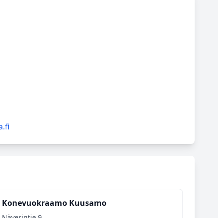
.fi
Konevuokraamo Kuusamo
Näverintie 9