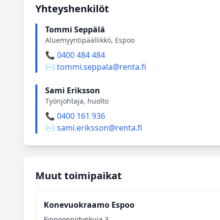
Yhteyshenkilöt
Tommi Seppälä
Aluemyyntipäällikkö, Espoo
📞 0400 484 484
✉️ tommi.seppala@renta.fi
Sami Eriksson
Työnjohtaja, huolto
📞 0400 161 936
✉️ sami.eriksson@renta.fi
Muut toimipaikat
Konevuokraamo Espoo
Finnoonniitynkuja 3