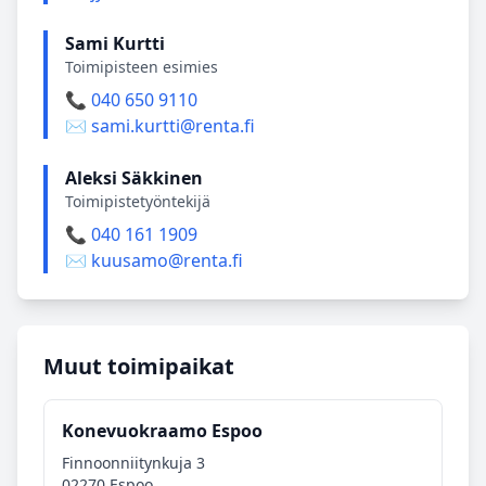
Sami Kurtti
Toimipisteen esimies
📞 040 650 9110
✉️ sami.kurtti@renta.fi
Aleksi Säkkinen
Toimipistetyöntekijä
📞 040 161 1909
✉️ kuusamo@renta.fi
Muut toimipaikat
Konevuokraamo Espoo
Finnoonniitynkuja 3
02270 Espoo