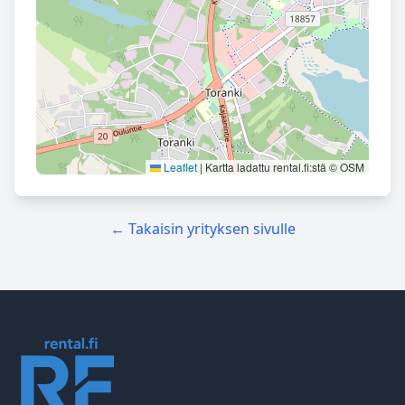
Leaflet
|
Kartta ladattu rental.fi:stä © OSM
← Takaisin yrityksen sivulle