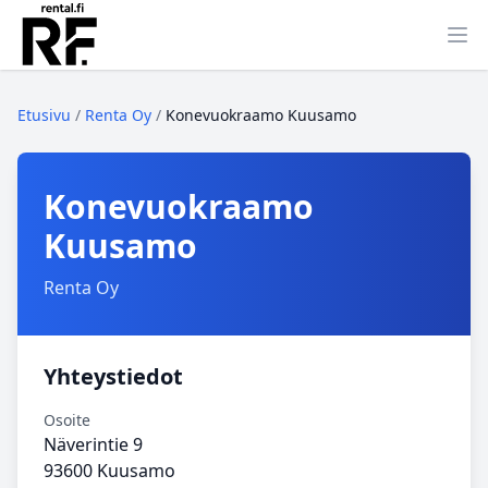
Ava
Etusivu
/
Renta Oy
/
Konevuokraamo Kuusamo
Konevuokraamo
Kuusamo
Renta Oy
Yhteystiedot
Osoite
Näverintie 9
93600 Kuusamo