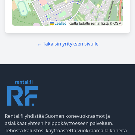
Leaflet
|
Kartta ladattu rental.fi:stä © OSM
← Takaisin yrityksen sivulle
Rental.fi yhdistää Suomen konevuokraamot ja
asiakkaat yhteen helppokäyttöeseen palveluun.
Tehosta kalustosi käyttöastetta vuokraamalla koneita