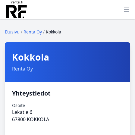
Ava
Etusivu
/
Renta Oy
/
Kokkola
Kokkola
Renta Oy
Yhteystiedot
Osoite
Lekatie 6
67800 KOKKOLA