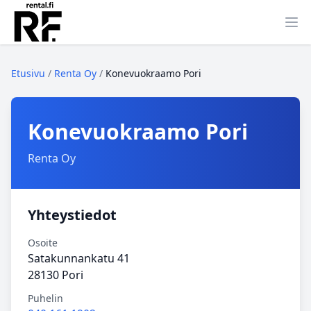
Ava
Etusivu
/
Renta Oy
/
Konevuokraamo Pori
Konevuokraamo Pori
Renta Oy
Yhteystiedot
Osoite
Satakunnankatu 41
28130 Pori
Puhelin