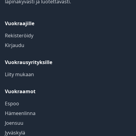
läpinäkyvästi ja luotettavasti.
Vuokraajille
Rekisteröidy
Kirjaudu
Vuokrausyrityksille
Liity mukaan
Vuokraamot
Espoo
Hämeenlinna
Joensuu
Jyväskylä