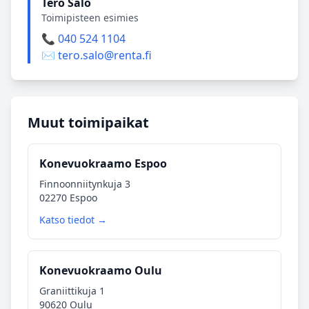
Tero Salo
Toimipisteen esimies
📞 040 524 1104
✉️ tero.salo@renta.fi
Muut toimipaikat
Konevuokraamo Espoo
Finnoonniitynkuja 3
02270 Espoo
Katso tiedot →
Konevuokraamo Oulu
Graniittikuja 1
90620 Oulu