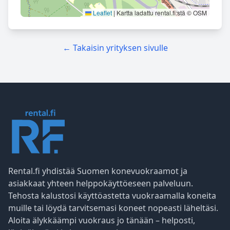
Leaflet
|
Kartta ladattu rental.fi:stä © OSM
← Takaisin yrityksen sivulle
Rental.fi yhdistää Suomen konevuokraamot ja
asiakkaat yhteen helppokäyttöeseen palveluun.
Tehosta kalustosi käyttöastetta vuokraamalla koneita
muille tai löydä tarvitsemasi koneet nopeasti läheltäsi.
Aloita älykkäämpi vuokraus jo tänään – helposti,