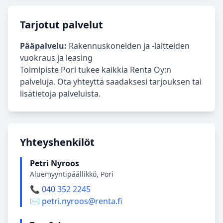
Tarjotut palvelut
Pääpalvelu:
Rakennuskoneiden ja -laitteiden
vuokraus ja leasing
Toimipiste Pori tukee kaikkia Renta Oy:n
palveluja. Ota yhteyttä saadaksesi tarjouksen tai
lisätietoja palveluista.
Yhteyshenkilöt
Petri Nyroos
Aluemyyntipäällikkö, Pori
📞 040 352 2245
✉️ petri.nyroos@renta.fi