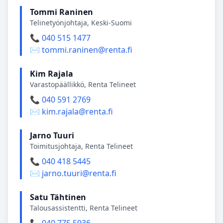
Tommi Raninen
Telinetyönjohtaja, Keski-Suomi
📞 040 515 1477
✉️ tommi.raninen@renta.fi
Kim Rajala
Varastopäällikkö, Renta Telineet
📞 040 591 2769
✉️ kim.rajala@renta.fi
Jarno Tuuri
Toimitusjohtaja, Renta Telineet
📞 040 418 5445
✉️ jarno.tuuri@renta.fi
Satu Tähtinen
Talousassistentti, Renta Telineet