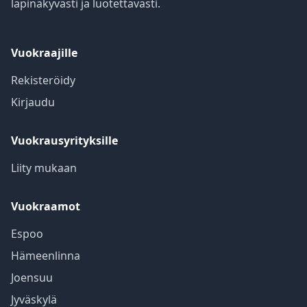
läpinäkyvästi ja luotettavasti.
Vuokraajille
Rekisteröidy
Kirjaudu
Vuokrausyrityksille
Liity mukaan
Vuokraamot
Espoo
Hämeenlinna
Joensuu
Jyväskylä