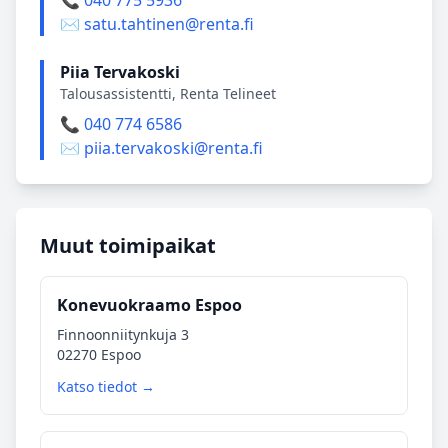
📞 040 775 5936
✉️ satu.tahtinen@renta.fi
Piia Tervakoski
Talousassistentti, Renta Telineet
📞 040 774 6586
✉️ piia.tervakoski@renta.fi
Muut toimipaikat
Konevuokraamo Espoo
Finnoonniitynkuja 3
02270 Espoo
Katso tiedot →