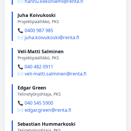
✉️ hannu.kekoniemi@renta.fi
Juha Koivukoski
Projektipäällikkö, PKS
📞 0400 987 985
✉️ juha.koivukoski@renta.fi
Veli-Matti Salminen
Projektipäällikkö, PKS
📞 040 482 0911
✉️ veli-matti.salminen@renta.fi
Edgar Green
Telinetyönjohtaja, PKS
📞 040 545 5900
✉️ edgar.green@renta.fi
Sebastian Hummarkoski
Telinetyönjohtaja, PKS