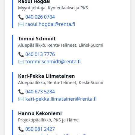
Raoul Högdal
Myyntijohtaja, Kymenlaakso ja PKS
📞 040 026 0704
✉️ raoul.hogdal@renta.fi
Tommi Schmidt
Aluepäällikkö, Renta-Telineet, Länsi-Suomi
📞 040 013 7776
✉️ tommi.schmidt@renta.fi
Kari-Pekka Liimatainen
Aluepäällikkö, Renta-Telineet, Keski-Suomi
📞 040 673 5284
✉️ kari-pekka.liimatainen@renta.fi
Hannu Kekoniemi
Projektipäällikkö, PKS ja Häme
📞 050 081 2427