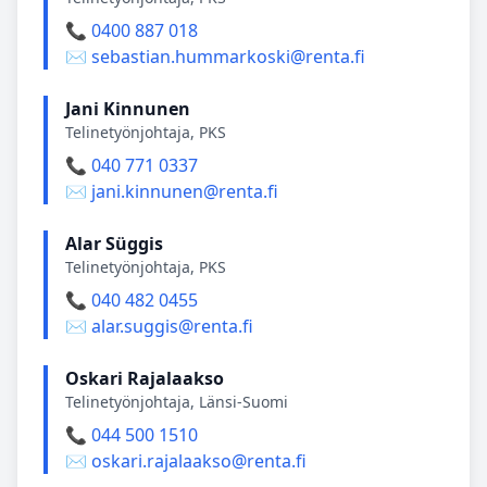
📞 0400 887 018
✉️ sebastian.hummarkoski@renta.fi
Jani Kinnunen
Telinetyönjohtaja, PKS
📞 040 771 0337
✉️ jani.kinnunen@renta.fi
Alar Süggis
Telinetyönjohtaja, PKS
📞 040 482 0455
✉️ alar.suggis@renta.fi
Oskari Rajalaakso
Telinetyönjohtaja, Länsi-Suomi
📞 044 500 1510
✉️ oskari.rajalaakso@renta.fi