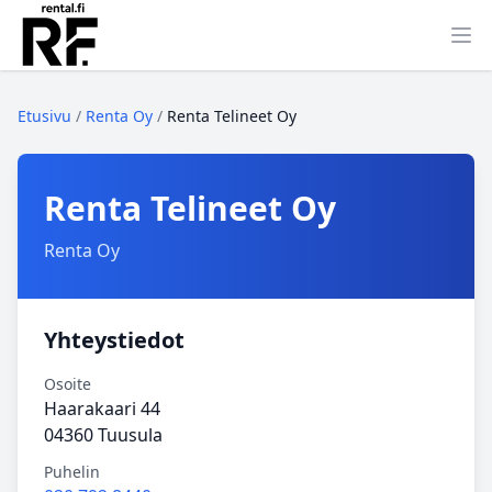
Ava
Etusivu
/
Renta Oy
/
Renta Telineet Oy
Renta Telineet Oy
Renta Oy
Yhteystiedot
Osoite
Haarakaari 44
04360 Tuusula
Puhelin