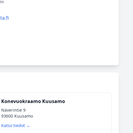
mi
a.fi
Konevuokraamo Kuusamo
Näverintie 9
93600 Kuusamo
Katso tiedot →