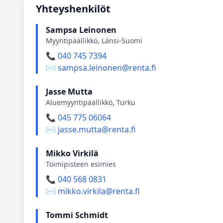
Yhteyshenkilöt
Sampsa Leinonen
Myyntipäällikkö, Länsi-Suomi
📞 040 745 7394
✉️ sampsa.leinonen@renta.fi
Jasse Mutta
Aluemyyntipäällikkö, Turku
📞 045 775 06064
✉️ jasse.mutta@renta.fi
Mikko Virkilä
Toimipisteen esimies
📞 040 568 0831
✉️ mikko.virkila@renta.fi
Tommi Schmidt