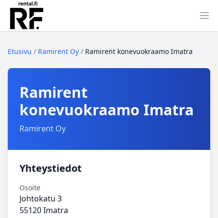
Ava
Etusivu
/
Ramirent Oy
/
Ramirent konevuokraamo Imatra
Ramirent
konevuokraamo Imatra
Ramirent Oy
Yhteystiedot
Osoite
Johtokatu 3
55120 Imatra