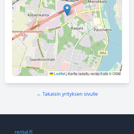
Leaflet
|
Kartta ladattu rental.fi:stä © OSM
← Takaisin yrityksen sivulle