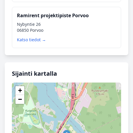
Ramirent projektipiste Porvoo
Nybyntie 26
06850 Porvoo
Katso tiedot →
Sijainti kartalla
+
−