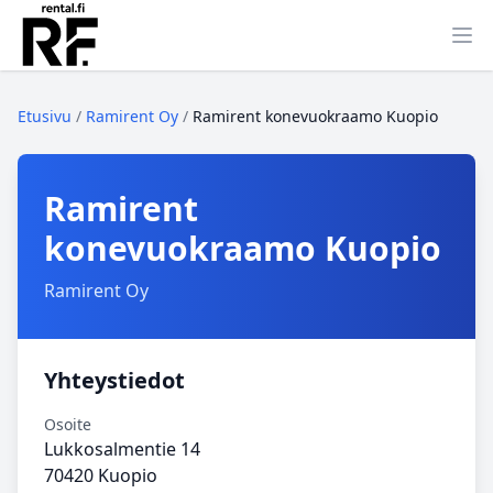
Ava
Etusivu
/
Ramirent Oy
/
Ramirent konevuokraamo Kuopio
Ramirent
konevuokraamo Kuopio
Ramirent Oy
Yhteystiedot
Osoite
Lukkosalmentie 14
70420 Kuopio