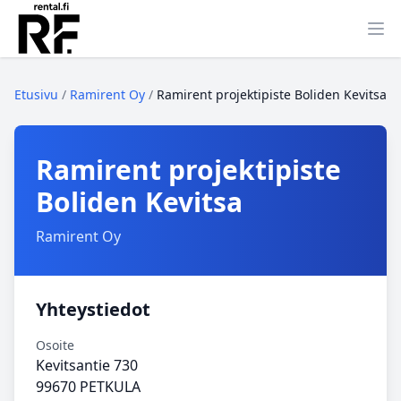
Ava
Etusivu
/
Ramirent Oy
/
Ramirent projektipiste Boliden Kevitsa
Ramirent projektipiste
Boliden Kevitsa
Ramirent Oy
Yhteystiedot
Osoite
Kevitsantie 730
99670 PETKULA