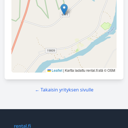
Leaflet
|
Kartta ladattu rental.fi:stä © OSM
← Takaisin yrityksen sivulle