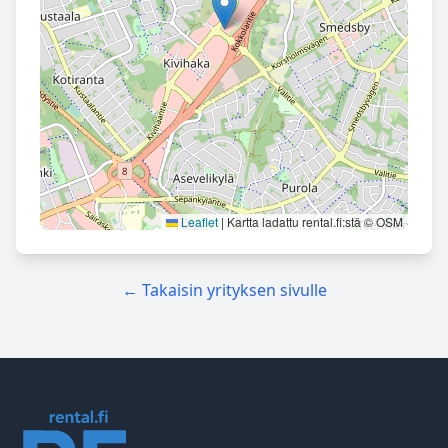
Leaflet
|
Kartta ladattu rental.fi:stä © OSM
← Takaisin yrityksen sivulle