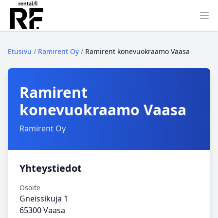
Ava
Etusivu
/
Ramirent Oy
/
Ramirent konevuokraamo Vaasa
Ramirent
konevuokraamo Vaasa
Ramirent Oy
Yhteystiedot
Osoite
Gneissikuja 1
65300 Vaasa