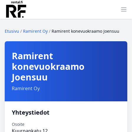
Ava
Etusivu
/
Ramirent Oy
/
Ramirent konevuokraamo Joensuu
Ramirent
konevuokraamo
Joensuu
Ramirent Oy
Yhteystiedot
Osoite
Kuurnankatu 12