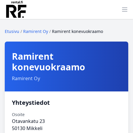
Ava
Etusivu
/
Ramirent Oy
/
Ramirent konevuokraamo
Ramirent
konevuokraamo
Ramirent Oy
Yhteystiedot
Osoite
Otavankatu 23
50130 Mikkeli