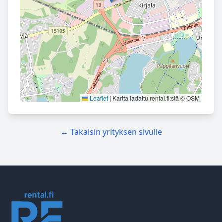
Leaflet
|
Kartta ladattu rental.fi:stä © OSM
← Takaisin yrityksen sivulle